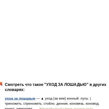
Смотреть что такое "УХОД ЗА ЛОШАДЬЮ" в других
словарях:
уход за лошадью
— ▲ уход (за кем) конный. путы. |
треножить. стреножить. стойло. денник. коновязь. коновод.
конюх. ремонтер …
Идеографический словарь русского языка