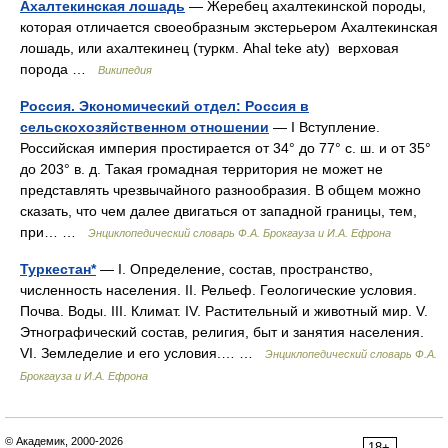
Ахалтекинская лошадь
— Жеребец ахалтекинской породы,
которая отличается своеобразным экстерьером Ахалтекинская
лошадь, или ахалтекинец (туркм. Ahal teke aty) верховая
порода …
Википедия
Россия. Экономический отдел: Россия в
сельскохозяйственном отношении
— I Вступление.
Российская империя простирается от 34° до 77° с. ш. и от 35°
до 203° в. д. Такая громадная территория не может не
представлять чрезвычайного разнообразия. В общем можно
сказать, что чем далее двигаться от западной границы, тем,
при… …
Энциклопедический словарь Ф.А. Брокгауза и И.А. Ефрона
Туркестан*
— I. Определение, состав, пространство,
численность населения. II. Рельеф. Геологические условия.
Почва. Воды. III. Климат. IV. Растительный и животный мир. V.
Этнографический состав, религия, быт и занятия населения.
VI. Земледелие и его условия.… …
Энциклопедический словарь Ф.А.
Брокгауза и И.А. Ефрона
© Академик, 2000-2026
18+