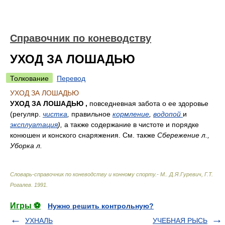
Справочник по коневодству
УХОД ЗА ЛОШАДЬЮ
Толкование
Перевод
УХОД ЗА ЛОШАДЬЮ
УХОД ЗА ЛОШАДЬЮ ,
повседневная забота о ее здоровье
(регуляр.
чистка
,
правильное
кормление
,
водопой
и
эксплуатация
),
а также содержание в чистоте и порядке
конюшен и конского снаряжения. См. также
Сбережение л.,
Уборка л.
Словарь-справочник по коневодству и конному спорту.- М.
.
Д.Я.Гуревич, Г.Т.
Рогалев
.
1991
.
Игры ⚽
Нужно решить контрольную?
УХНАЛЬ
УЧЕБНАЯ РЫСЬ