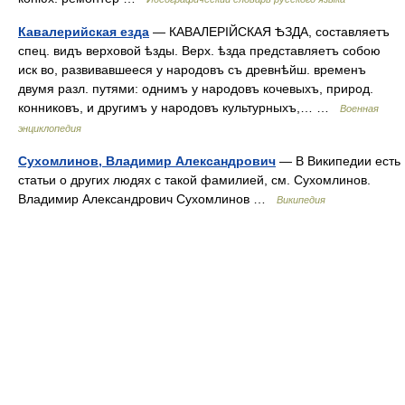
Кавалерийская езда
— КАВАЛЕРІЙСКАЯ ѢЗДА, составляетъ
спец. видъ верховой ѣзды. Верх. ѣзда представляетъ собою
иск во, развивавшееся у народовъ съ древнѣйш. временъ
двумя разл. путями: однимъ у народовъ кочевыхъ, природ.
конниковъ, и другимъ у народовъ культурныхъ,… …
Военная
энциклопедия
Сухомлинов, Владимир Александрович
— В Википедии есть
статьи о других людях с такой фамилией, см. Сухомлинов.
Владимир Александрович Сухомлинов …
Википедия